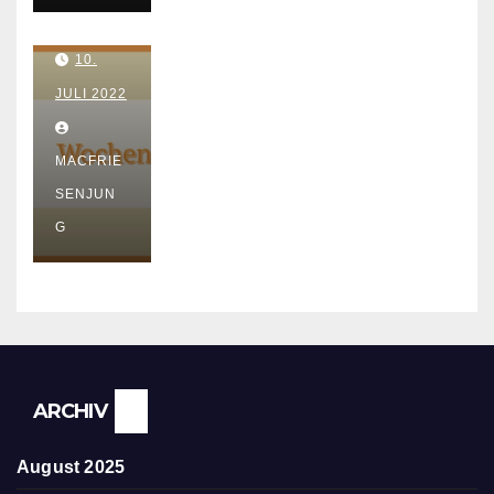
–
kurz
10.
e
Ausz
JULI 2022
eit –
Urlau
MACFRIE
b
SENJUN
G
ARCHIV
August 2025