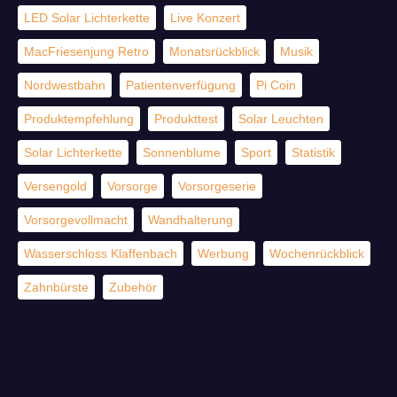
LED Solar Lichterkette
Live Konzert
MacFriesenjung Retro
Monatsrückblick
Musik
Nordwestbahn
Patientenverfügung
Pi Coin
Produktempfehlung
Produkttest
Solar Leuchten
Solar Lichterkette
Sonnenblume
Sport
Statistik
Versengold
Vorsorge
Vorsorgeserie
Vorsorgevollmacht
Wandhalterung
Wasserschloss Klaffenbach
Werbung
Wochenrückblick
Zahnbürste
Zubehör