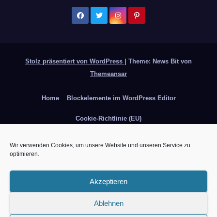
Stolz präsentiert von WordPress
|
Theme: News Bit von
Themeansar
Home
Blockelemente im WordPress Editor
Cookie-Richtlinie (EU)
Das erste mal hier? Alles über den Blog und mich
Wir verwenden Cookies, um unsere Website und unseren Service zu
optimieren.
Datenschutzerklärung
Hay Day Bäume und Sträucher
Hay Day die Acker Pflanzen
Hay Day die Maschinen
Akzeptieren
Hay Day ein mobiles Farmspiel
Impressum
Instagram
Ablehnen