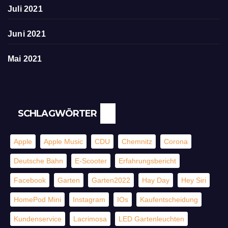
Juli 2021
Juni 2021
Mai 2021
SCHLAGWÖRTER
Apple
Apple Music
CDU
Chemnitz
Corona
Deutsche Bahn
E-Scooter
Erfahrungsbericht
Facebook
Garten
Garten2022
Hay Day
Hey Siri
HomePod Mini
Instagram
IOs
Kaufentscheidung
Kundenservice
Lacrimosa
LED Gartenleuchten