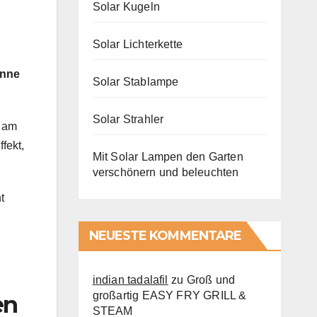
Solar Kugeln
Solar Lichterkette
onne
Solar Stablampe
Solar Strahler
t am
fekt,
Mit Solar Lampen den Garten
verschönern und beleuchten
t
NEUESTE KOMMENTARE
indian tadalafil
zu
Groß und
großartig EASY FRY GRILL &
en
STEAM