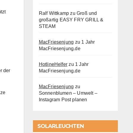
tzt
Ralf Wittkamp
zu
Groß und
großartig EASY FRY GRILL &
STEAM
MacFriesenjung
zu
1 Jahr
MacFriesenjung.de
HotlineHelfer
zu
1 Jahr
r der
MacFriesenjung.de
MacFriesenjung
zu
nze
Sonnenblumen – Umwelt –
Instagram Post planen
SOLARLEUCHTEN