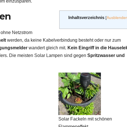
rom einzusparen.
pen
Inhaltsverzeichnis
[
Ausblende
t ohne Netzstrom
elt
werden, da keine Kabelverbindung besteht oder nur zum
gungsmelder
wandert gleich mit.
Kein Eingriff in die Hauselek
ers. Die meisten Solar Lampen sind gegen
Spritzwasser und
Solar Fackeln mit schönen
Flammeneffekt