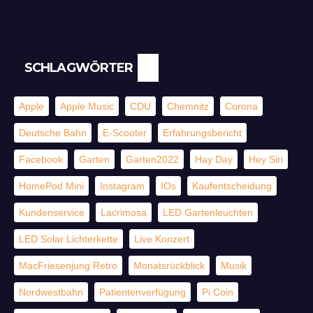
SCHLAGWÖRTER
Apple
Apple Music
CDU
Chemnitz
Corona
Deutsche Bahn
E-Scooter
Erfahrungsbericht
Facebook
Garten
Garten2022
Hay Day
Hey Siri
HomePod Mini
Instagram
IOs
Kaufentscheidung
Kundenservice
Lacrimosa
LED Gartenleuchten
LED Solar Lichterkette
Live Konzert
MacFriesenjung Retro
Monatsrückblick
Musik
Nordwestbahn
Patientenverfügung
Pi Coin