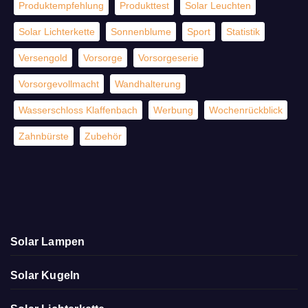
Produktempfehlung
Produkttest
Solar Leuchten
Solar Lichterkette
Sonnenblume
Sport
Statistik
Versengold
Vorsorge
Vorsorgeserie
Vorsorgevollmacht
Wandhalterung
Wasserschloss Klaffenbach
Werbung
Wochenrückblick
Zahnbürste
Zubehör
Solar Lampen
Solar Kugeln