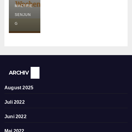
Urlau
MACFRIE
b
SENJUN
G
ARCHIV
August 2025
Juli 2022
Juni 2022
Mai 2022