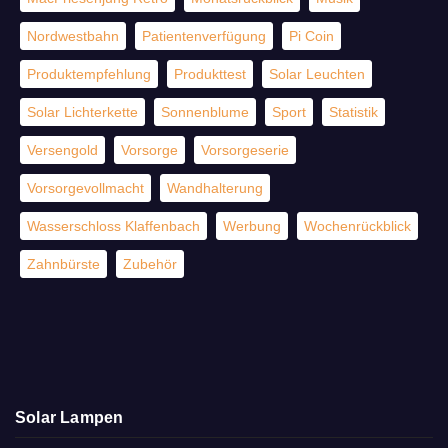
Nordwestbahn
Patientenverfügung
Pi Coin
Produktempfehlung
Produkttest
Solar Leuchten
Solar Lichterkette
Sonnenblume
Sport
Statistik
Versengold
Vorsorge
Vorsorgeserie
Vorsorgevollmacht
Wandhalterung
Wasserschloss Klaffenbach
Werbung
Wochenrückblick
Zahnbürste
Zubehör
Solar Lampen