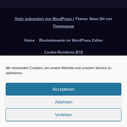
Stolz präsentiert von WordPress
|
Theme: News Bit von
Themeansar
Home
Blockelemente im WordPress Editor
Cookie-Richtlinie (EU)
Das erste mal hier? Alles über den Blog und mich
Wir verwenden Cookies, um unsere Website und unseren Service zu
optimieren.
Datenschutzerklärung
Hay Day Bäume und Sträucher
Hay Day die Acker Pflanzen
Hay Day die Maschinen
Akzeptieren
Hay Day ein mobiles Farmspiel
Impressum
Instagram
Ablehnen
Top 10 Bücher zu Miniteich anlegen
Über MacFriesenjung
Vorlieben
Werbung