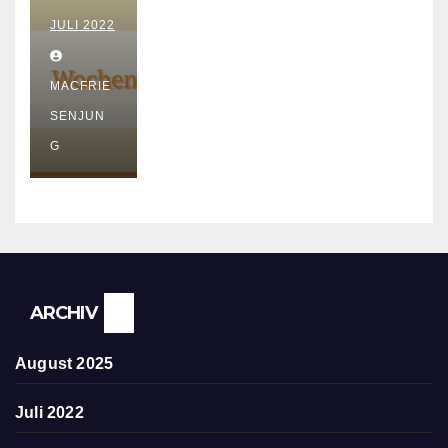
e
Ausz
JULI 2022
eit –
Urlau
MACFRIE
b
SENJUN
G
ARCHIV
August 2025
Juli 2022