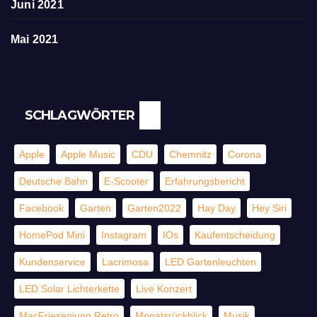
Juni 2021
Mai 2021
SCHLAGWÖRTER
Apple
Apple Music
CDU
Chemnitz
Corona
Deutsche Bahn
E-Scooter
Erfahrungsbericht
Facebook
Garten
Garten2022
Hay Day
Hey Siri
HomePod Mini
Instagram
IOs
Kaufentscheidung
Kundenservice
Lacrimosa
LED Gartenleuchten
LED Solar Lichterkette
Live Konzert
MacFriesenjung Retro
Monatsrückblick
Musik