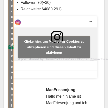
Follower: 70(+30)
e
Reichweite: 6408(+291)
r
e
n
u
n
d
Klicke hier, um Marketing-Cookies zu
d
akzeptieren und diesen Inhalt zu
i
aktivieren
e
A post shared by HomePod • HeySiri • Blogger (@macfries
s
e
n
I
n
h
MacFriesenjung
a
Hallo mein Name ist
l
MacFriesenjung und ich
t