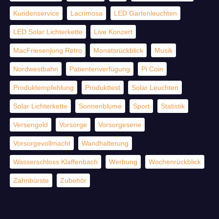
Kundenservice
Lacrimosa
LED Gartenleuchten
LED Solar Lichterkette
Live Konzert
MacFriesenjung Retro
Monatsrückblick
Musik
Nordwestbahn
Patientenverfügung
Pi Coin
Produktempfehlung
Produkttest
Solar Leuchten
Solar Lichterkette
Sonnenblume
Sport
Statistik
Versengold
Vorsorge
Vorsorgeserie
Vorsorgevollmacht
Wandhalterung
Wasserschloss Klaffenbach
Werbung
Wochenrückblick
Zahnbürste
Zubehör