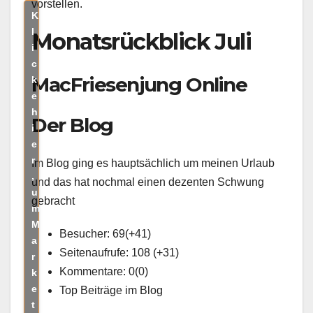
vorstellen.
K
l
Monatsrückblick Juli
i
c
MacFriesenjung Online
k
e
h
Der Blog
i
e
r
Im Blog ging es hauptsächlich um meinen Urlaub
,
und das hat nochmal einen dezenten Schwung
u
gebracht
m
M
Besucher: 69(+41)
a
Seitenaufrufe: 108 (+31)
r
Kommentare: 0(0)
k
e
Top Beiträge im Blog
t