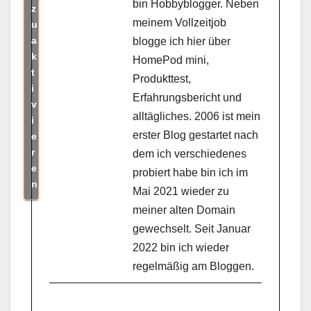
bin Hobbyblogger. Neben
z
meinem Vollzeitjob
u
a
blogge ich hier über
k
HomePod mini,
t
Produkttest,
i
Erfahrungsbericht und
v
alltägliches. 2006 ist mein
i
erster Blog gestartet nach
e
r
dem ich verschiedenes
e
probiert habe bin ich im
n
Mai 2021 wieder zu
meiner alten Domain
gewechselt. Seit Januar
2022 bin ich wieder
regelmäßig am Bloggen.